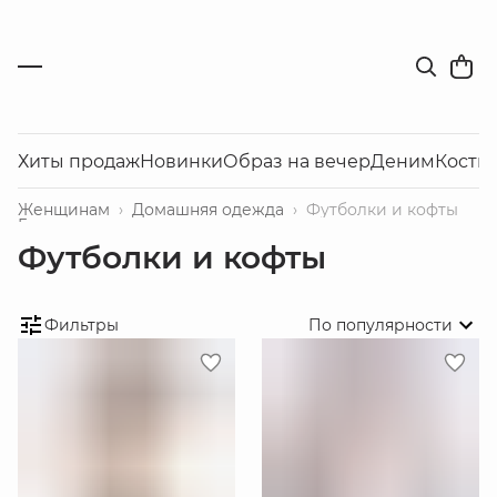
Хиты продаж
Новинки
Образ на вечер
Деним
Костю
Женщинам
›
Домашняя одежда
›
Футболки и кофты
Главная
›
Футболки и кофты
Фильтры
По популярности