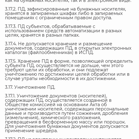
как на бумажных носителях, так и в электронном виде.
3.17.2. ПД, зафиксированные на бумажных носителях,
хранятся в запираемых шкафах либо в запираемых
помещениях с ограниченным правом доступа.
3.17.3. ПД субъектов, обрабатываемые с
использованием средств автоматизации в разных
целях, хранятся в разных папках.
3.17.4. Не допускается хранение и размещение
документов, содержащих ПД, в открытых электронных
каталогах (файлообменниках) в ИСПД.
3.17.5. Хранение ПД в форме, позволяющей определить
субъекта ПД, осуществляется не дольше, чем этого
требуют цели их обработки, и они подлежат
уничтожению по достижении целей обработки или в
случае утраты необходимости в их достижении.
3.17. Уничтожение ПД.
3.17.1. Уничтожение документов (носителей),
содержащих ПД, осуществляется созданной в
Обществе комиссией на основании Акта об
уничтожении носителей, содержащих персональные
данные и производится путем сожжения, дробления
(измельчения), химического разложения,
превращения в бесформенную массу или порошок.
Для уничтожения бумажных документов допускается
применение шредера.