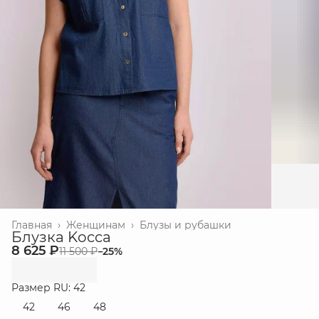
Главная
›
Женщинам
›
Блузы и рубашки
Блузка Kocca
8 625 ₽
11 500 ₽
−
25
%
Размер RU: 42
42
46
48