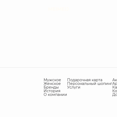
MEIMEIJ
Мужское
Подарочная карта
А
Женское
Персональный шопинг
А
Бренды
Услуги
Ка
История
Ко
О компании
Д