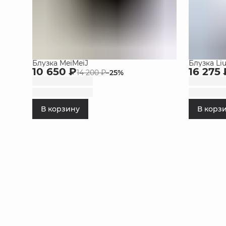
Блузка MeiMeiJ
Блузка Liu
10 650 ₽
16 275 
14 200 ₽
−
25
%
В корзину
В корз