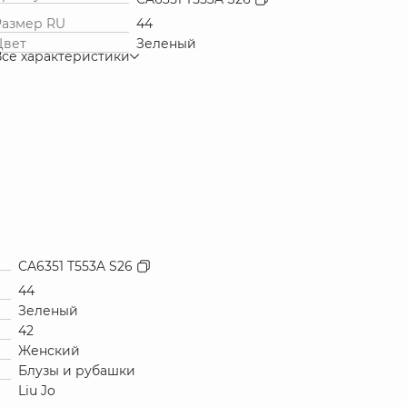
Размер RU
44
Цвет
Зеленый
Все характеристики
CA6351 T553A S26
44
Зеленый
42
Женский
Блузы и рубашки
Liu Jo