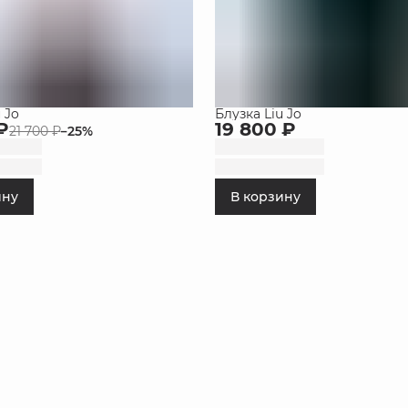
 Jo
Блузка Liu Jo
₽
19 800 ₽
21 700 ₽
−
25
%
ину
В корзину