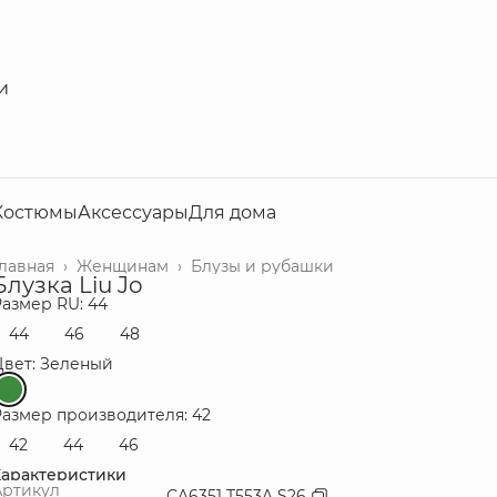
и
Костюмы
Аксессуары
Для дома
Главная
›
Женщинам
›
Блузы и рубашки
Блузка Liu Jo
Размер RU: 44
44
46
48
Цвет: Зеленый
Размер производителя: 42
42
44
46
Характеристики
Артикул
CA6351 T553A S26