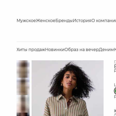
Мужское
Женское
Бренды
История
О компани
Хиты продаж
Новинки
Образ на вечер
Деним