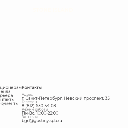
STONE ISLAND
кционерам
Контакты
ренда
Адрес
рьера
г. Санкт-Петербург, Невский проспект, 35
нтакты
Телефон
окументы
8 (812) 630-54-08
Режим работы
Пн-Вс, 10:00-22:00
Эл. почта
bgd@gostiny.spb.ru