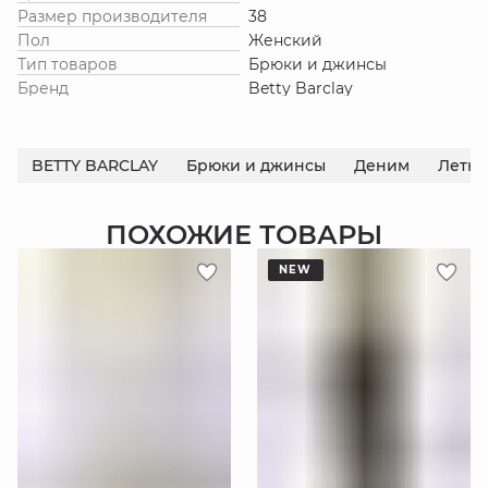
Размер производителя
38
Пол
Женский
Тип товаров
Брюки и джинсы
Бренд
Betty Barclay
BETTY BARCLAY
Брюки и джинсы
Деним
Летня
ПОХОЖИЕ ТОВАРЫ
NEW