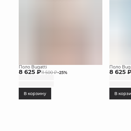
Поло Bugatti
Поло Buga
8 625 ₽
8 625 
11 500 ₽
−
25
%
В корзину
В корз