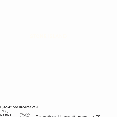
STONE ISLAND
кционерам
Контакты
ренда
Адрес
рьера