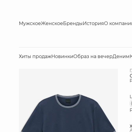
Мужское
Женское
Бренды
История
О компани
Хиты продаж
Новинки
Образ на вечер
Деним