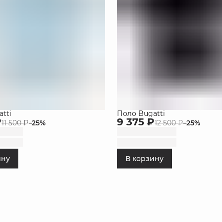
tti
Поло Bugatti
₽
9 375 ₽
11 500 ₽
−
25
%
12 500 ₽
−
25
%
ину
В корзину