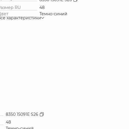
Размер RU
48
Цвет
Темно-синий
Все характеристики
8350 15091E S26
48
Темно-синий