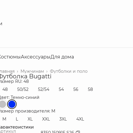
и
Костюмы
Аксессуары
Для дома
Главная
›
Мужчинам
›
Футболки и поло
Футболка Bugatti
Размер RU: 48
48
50/52
52/54
54
56
58
Цвет: Темно-синий
Размер производителя: M
M
L
XL
XXL
3XL
4XL
Характеристики
Артикул
8350 15091E S26