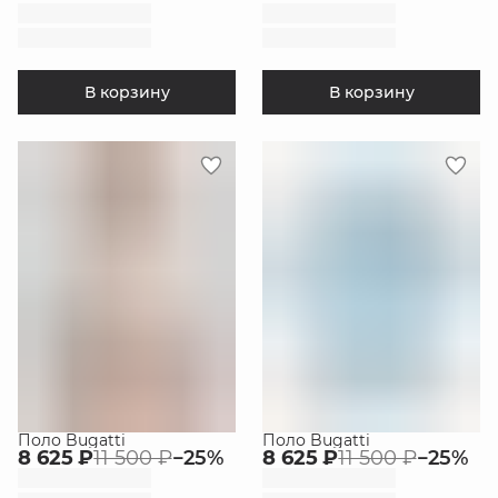
В корзину
В корзину
Поло Bugatti
Поло Bugatti
8 625 ₽
11 500 ₽
−
25
%
8 625 ₽
11 500 ₽
−
25
%