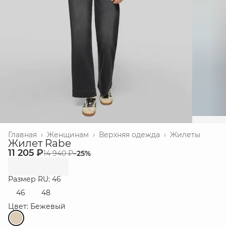
Главная
›
Женщинам
›
Верхняя одежда
›
Жилеты
Жилет Rabe
11 205 ₽
14 940 ₽
−
25
%
Размер RU: 46
46
48
Цвет: Бежевый