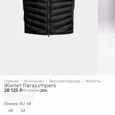
Главная
›
Мужчинам
›
Верхняя одежда
›
Жилеты
Жилет Parajumpers
28 125 ₽
37 500 ₽
−
25
%
Размер RU: 48
48
52