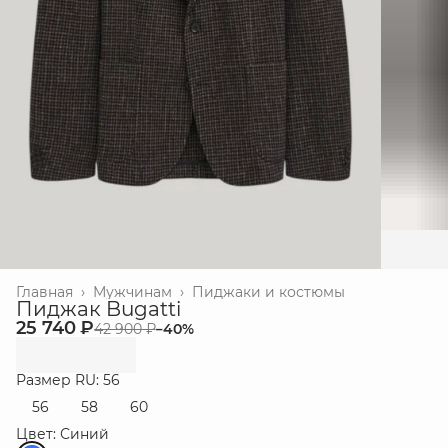
Главная
›
Мужчинам
›
Пиджаки и костюмы
Пиджак Bugatti
25 740 ₽
42 900 ₽
−
40
%
Размер RU: 56
56
58
60
Цвет: Синий