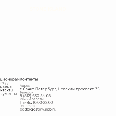
STONE ISLAND
кционерам
Контакты
ренда
Адрес
рьера
г. Санкт-Петербург, Невский проспект, 35
нтакты
Телефон
окументы
8 (812) 630-54-08
Режим работы
Пн-Вс, 10:00-22:00
Эл. почта
bgd@gostiny.spb.ru