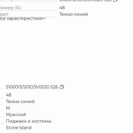
Размер RU
48
Цвет
Темно-синий
Все характеристики
5100013/S01D3V0020 S26
48
Темно-синий
M
Мужской
Пиджаки и костюмы
Stone Island