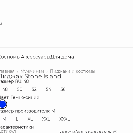
и
Костюмы
Аксессуары
Для дома
Главная
›
Мужчинам
›
Пиджаки и костюмы
Пиджак Stone Island
Размер RU: 48
48
50
52
54
56
Цвет: Темно-синий
Размер производителя: M
M
L
XL
XXL
XXXL
Характеристики
Артикул
5100013/S01D3V0020 S26