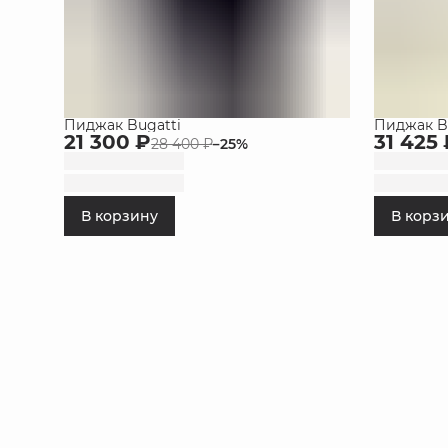
Пиджак Bugatti
Пиджак B
21 300 ₽
31 425
28 400 ₽
−
25
%
В корзину
В корз