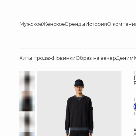
Мужское
Женское
Бренды
История
О компани
Хиты продаж
Новинки
Образ на вечер
Деним