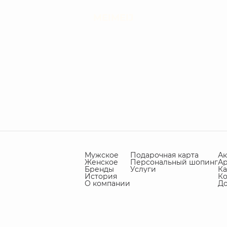
MEIMEIJ
Мужское
Подарочная карта
А
Женское
Персональный шопинг
А
Бренды
Услуги
Ка
История
Ко
О компании
Д