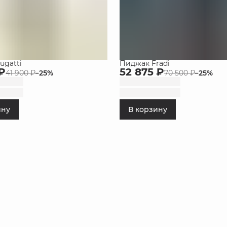
ugatti
Пиджак Fradi
 ₽
52 875 ₽
41 900 ₽
−
25
%
70 500 ₽
−
25
%
ину
В корзину