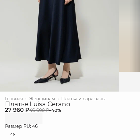
Главная
›
Женщинам
›
Платья и сарафаны
Платье Luisa Cerano
27 960 ₽
46 600 ₽
−
40
%
Размер RU: 46
46