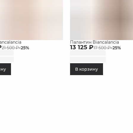
ancalancia
Палантин Biancalancia
₽
13 125 ₽
21 500 ₽
−
25
%
17 500 ₽
−
25
%
ину
В корзину