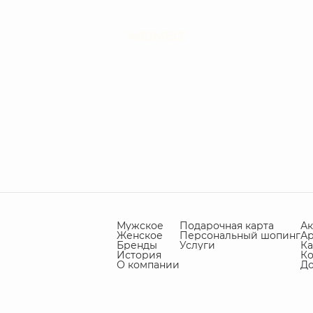
MEIMEIJ
Мужское
Подарочная карта
А
Женское
Персональный шопинг
А
Бренды
Услуги
Ка
История
Ко
О компании
Д