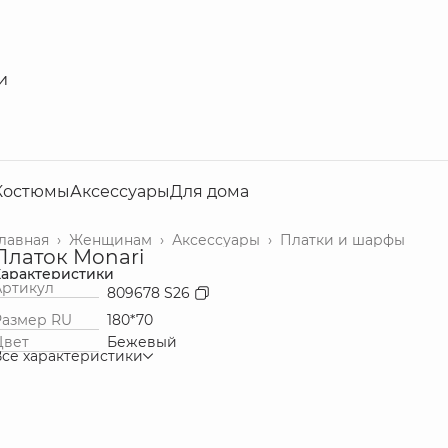
и
Костюмы
Аксессуары
Для дома
Главная
›
Женщинам
›
Аксессуары
›
Платки и шарфы
Платок Monari
Характеристики
Артикул
809678 S26
Размер RU
180*70
Цвет
Бежевый
Все характеристики