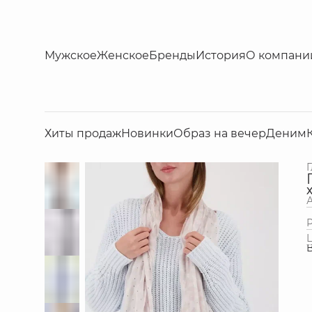
Мужское
Женское
Бренды
История
О компани
Хиты продаж
Новинки
Образ на вечер
Деним