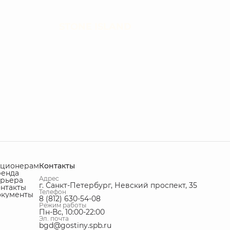
STONE ISLAND
кционерам
Контакты
ренда
Адрес
рьера
г. Санкт-Петербург, Невский проспект, 35
нтакты
Телефон
окументы
8 (812) 630-54-08
Режим работы
Пн-Вс, 10:00-22:00
Эл. почта
bgd@gostiny.spb.ru