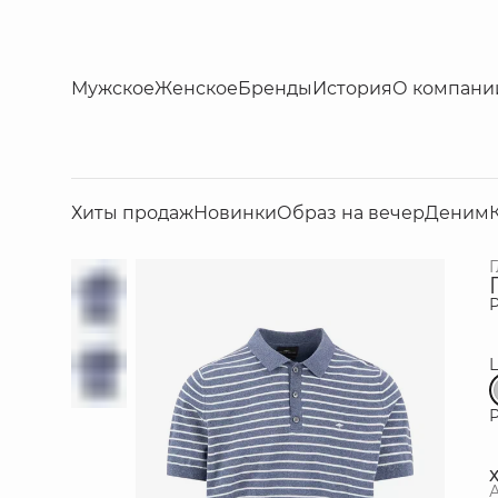
Мужское
Женское
Бренды
История
О компани
Хиты продаж
Новинки
Образ на вечер
Деним
Р