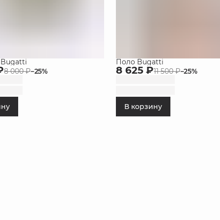
Bugatti
Поло Bugatti
₽
8 625 ₽
8 000 ₽
−
25
%
11 500 ₽
−
25
%
ину
В корзину