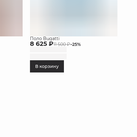
Поло Bugatti
8 625 ₽
11 500 ₽
−
25
%
В корзину