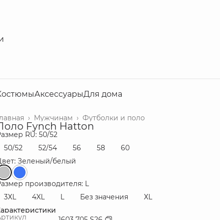
и
Костюмы
Аксессуары
Для дома
Главная
›
Мужчинам
›
Футболки и поло
Поло Fynch Hatton
азмер RU: 50/52
50/52
52/54
56
58
60
Цвет: Зеленый/белый
Размер производителя: L
3ХL
4XL
L
Без значения
ХL
Характеристики
Артикул
1603 705 S26