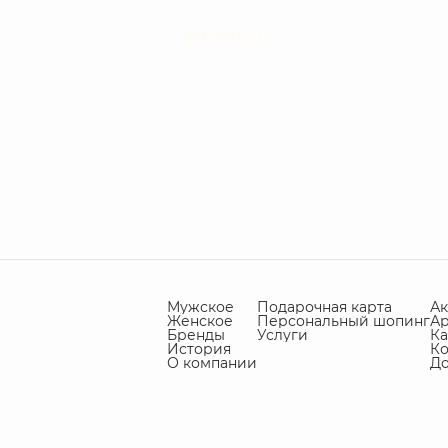
MEIMEIJ
Мужское
Подарочная карта
А
Женское
Персональный шопинг
А
Бренды
Услуги
Ка
История
Ко
О компании
Д