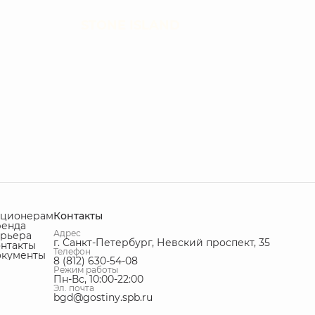
STONE ISLAND
кционерам
Контакты
ренда
Адрес
рьера
г. Санкт-Петербург, Невский проспект, 35
нтакты
Телефон
окументы
8 (812) 630-54-08
Режим работы
Пн-Вс, 10:00-22:00
Эл. почта
bgd@gostiny.spb.ru