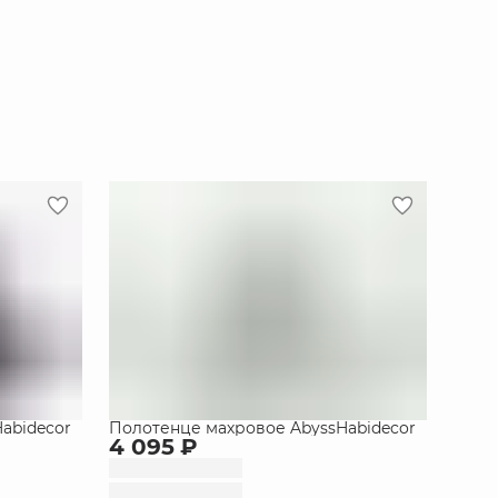
abidecor
Полотенце махровое AbyssHabidecor
4 095 ₽