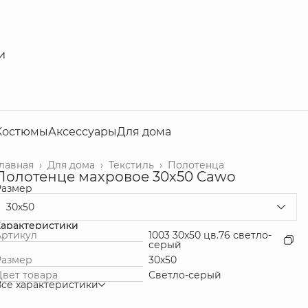
и
Костюмы
Аксессуары
Для дома
Главная
›
Для дома
›
Текстиль
›
Полотенца
Полотенце махровое 30х50 Cawo
Размер
30х50
Характеристики
Артикул
1003 30x50 цв.76 светло-
серый
Размер
30х50
Цвет товара
Светло-серый
Все характеристики