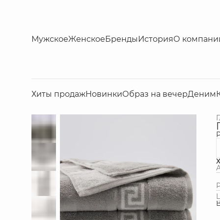
Мужское
Женское
Бренды
История
О компани
Хиты продаж
Новинки
Образ на вечер
Деним