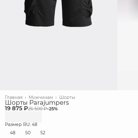
Главная
›
Мужчинам
›
Шорты
Шорты Parajumpers
19 875 ₽
26 500 ₽
−
25
%
Размер RU: 48
48
50
52