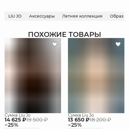
LIU JO
Аксессуары
Летняя коллекция
Образ н
ПОХОЖИЕ ТОВАРЫ
Сумка Liu Jo
Сумка Liu Jo
14 625 ₽
19 500 ₽
13 650 ₽
18 200 ₽
−
25
%
−
25
%