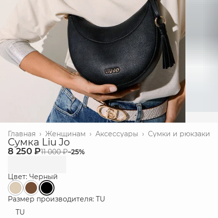
Главная
›
Женщинам
›
Аксессуары
›
Сумки и рюкзаки
Сумка Liu Jo
8 250 ₽
11 000 ₽
−
25
%
Цвет: Черный
Размер производителя: TU
TU