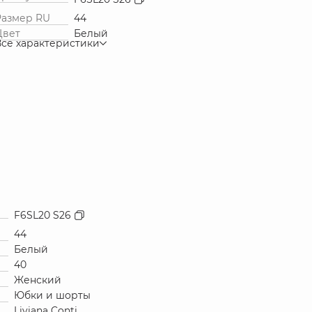
Размер RU
44
Цвет
Белый
Все характеристики
F6SL20 S26
44
Белый
40
Женский
Юбки и шорты
Liviana Conti