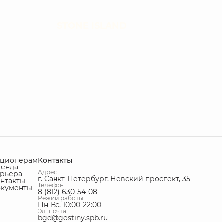
STONE ISLAND
кционерам
Контакты
ренда
Адрес
рьера
г. Санкт-Петербург, Невский проспект, 35
нтакты
Телефон
окументы
8 (812) 630-54-08
Режим работы
Пн-Вс, 10:00-22:00
Эл. почта
bgd@gostiny.spb.ru