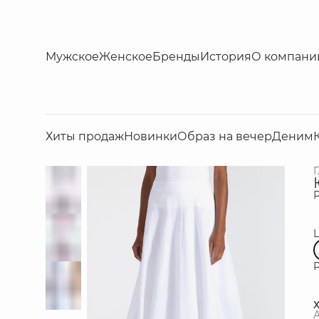
Мужское
Женское
Бренды
История
О компани
Хиты продаж
Новинки
Образ на вечер
Деним