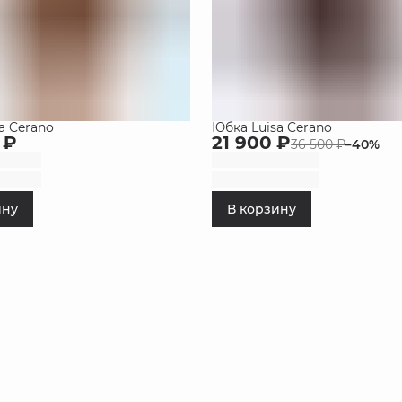
a Cerano
Юбка Luisa Cerano
 ₽
21 900 ₽
36 500 ₽
−
40
%
ину
В корзину