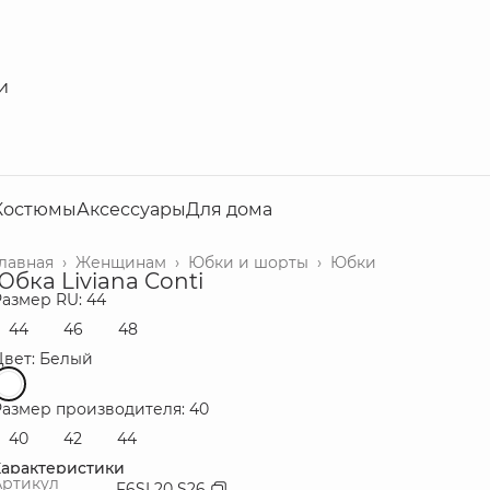
и
Костюмы
Аксессуары
Для дома
Главная
›
Женщинам
›
Юбки и шорты
›
Юбки
Юбка Liviana Conti
Размер RU: 44
44
46
48
Цвет: Белый
Размер производителя: 40
40
42
44
Характеристики
Артикул
F6SL20 S26