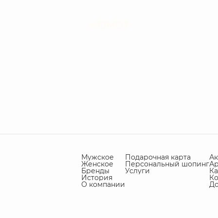
MEIMEIJ
Мужское
Подарочная карта
А
Женское
Персональный шопинг
А
Бренды
Услуги
Ка
История
Ко
О компании
Д