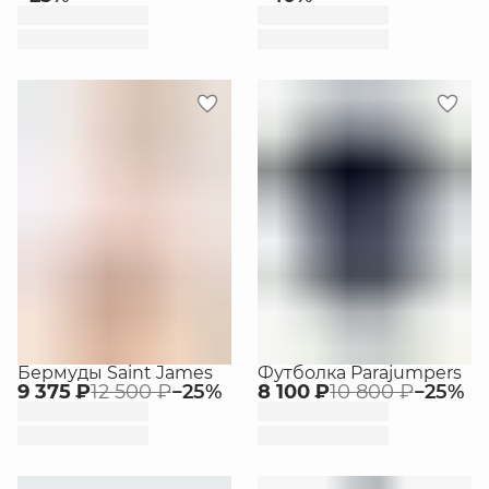
Бермуды Saint James
Футболка Parajumpers
9 375 ₽
12 500 ₽
−
25
%
8 100 ₽
10 800 ₽
−
25
%