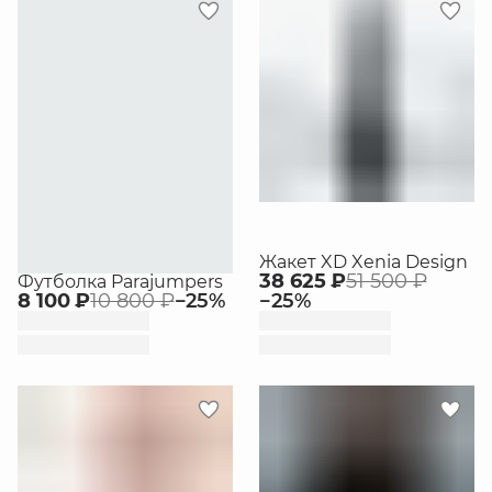
Жакет XD Xenia Design
38 625 ₽
51 500 ₽
Футболка Parajumpers
8 100 ₽
10 800 ₽
−
25
%
−
25
%