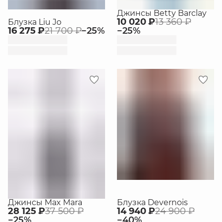
Джинсы Betty Barclay
10 020 ₽
13 360 ₽
Блузка Liu Jo
16 275 ₽
21 700 ₽
−
25
%
−
25
%
Джинсы Max Mara
Блузка Devernois
28 125 ₽
37 500 ₽
14 940 ₽
24 900 ₽
−
25
%
−
40
%