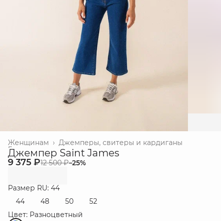
Женщинам
›
Джемперы, свитеры и кардиганы
Главная
›
Джемпер Saint James
9 375 ₽
12 500 ₽
−
25
%
Размер RU: 44
44
48
50
52
Цвет: Разноцветный