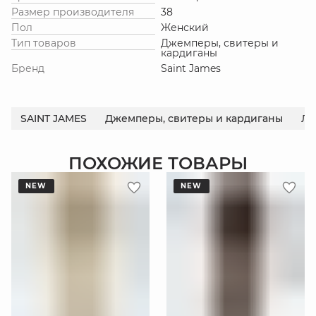
Размер производителя
38
Пол
Женский
Тип товаров
Джемперы, свитеры и
кардиганы
Бренд
Saint James
SAINT JAMES
Джемперы, свитеры и кардиганы
Ле
ПОХОЖИЕ ТОВАРЫ
NEW
NEW