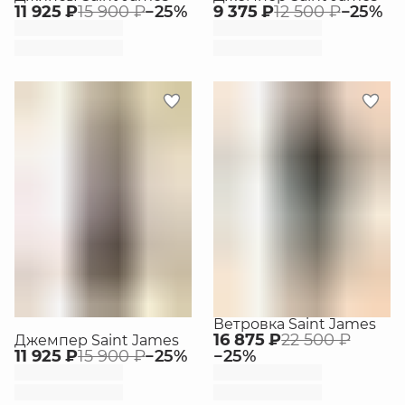
11 925 ₽
15 900 ₽
−
25
%
9 375 ₽
12 500 ₽
−
25
%
Ветровка Saint James
16 875 ₽
22 500 ₽
Джемпер Saint James
11 925 ₽
15 900 ₽
−
25
%
−
25
%