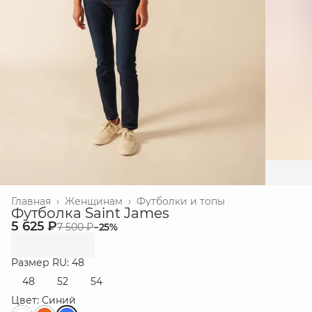
Главная
›
Женщинам
›
Футболки и топы
Футболка Saint James
5 625 ₽
7 500 ₽
−
25
%
Размер RU: 48
48
52
54
Цвет: Синий