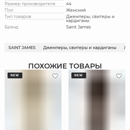
Размер производителя
44
Пол
Женский
Тип товаров
Джемперы, свитеры и
кардиганы
Бренд
Saint James
SAINT JAMES
Джемперы, свитеры и кардиганы
Ле
ПОХОЖИЕ ТОВАРЫ
NEW
NEW