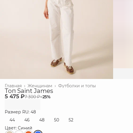
Главная
›
Женщинам
›
Футболки и топы
Топ Saint James
5 475 ₽
7 300 ₽
−
25
%
Размер RU: 48
44
46
48
50
52
Цвет: Синий