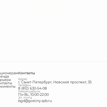
STONE ISLAND
кционерам
Контакты
ренда
Адрес
рьера
г. Санкт-Петербург, Невский проспект, 35
нтакты
Телефон
окументы
8 (812) 630-54-08
Режим работы
Пн-Вс, 10:00-22:00
Эл. почта
bgd@gostiny.spb.ru