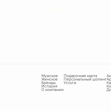
MEIMEIJ
Мужское
Подарочная карта
А
Женское
Персональный шопинг
А
Бренды
Услуги
Ка
История
Ко
О компании
Д