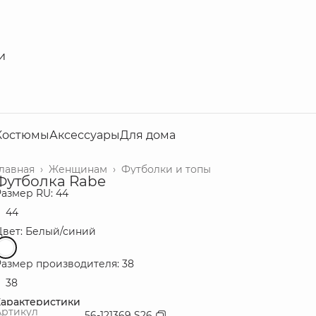
и
Костюмы
Аксессуары
Для дома
Главная
›
Женщинам
›
Футболки и топы
Футболка Rabe
Размер RU: 44
44
Цвет: Белый/синий
Размер производителя: 38
38
Характеристики
Артикул
56-121369 S26