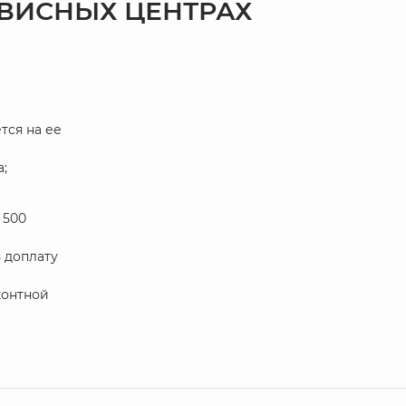
РВИСНЫХ ЦЕНТРАХ
тся на ее
;
 500
 доплату
контной