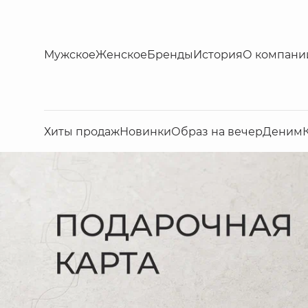
Мужское
Женское
Бренды
История
О компани
Хиты продаж
Новинки
Образ на вечер
Деним