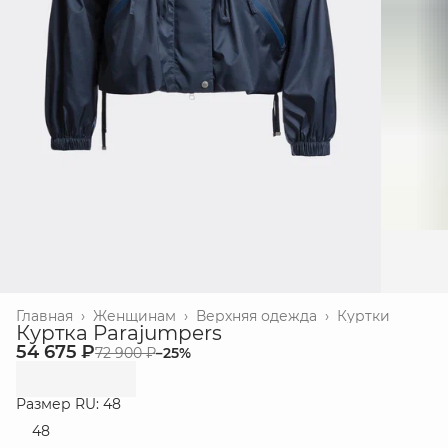
Главная
›
Женщинам
›
Верхняя одежда
›
Куртки
Куртка Parajumpers
54 675 ₽
72 900 ₽
−
25
%
Размер RU: 48
48