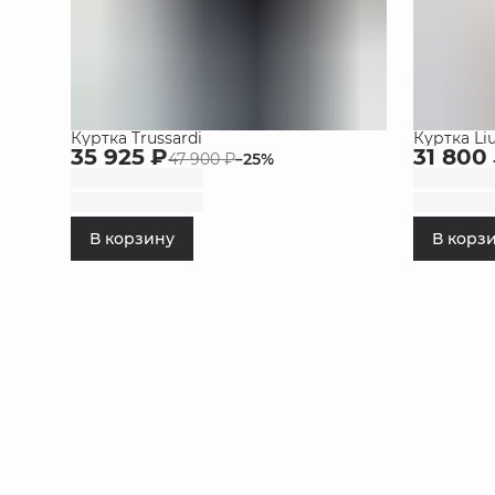
Куртка Trussardi
Куртка Liu
35 925 ₽
31 800
47 900 ₽
−
25
%
В корзину
В корз