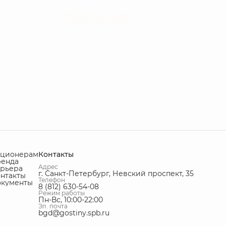
STONE ISLAND
кционерам
Контакты
ренда
Адрес
рьера
г. Санкт-Петербург, Невский проспект, 35
нтакты
Телефон
окументы
8 (812) 630-54-08
Режим работы
Пн-Вс, 10:00-22:00
Эл. почта
bgd@gostiny.spb.ru