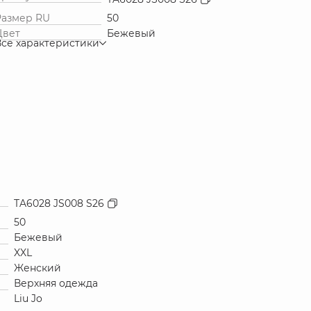
Размер RU
50
Цвет
Бежевый
Все характеристики
TA6028 JS008 S26
50
Бежевый
XXL
Женский
Верхняя одежда
Liu Jo