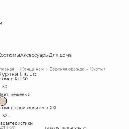
и
Костюмы
Аксессуары
Для дома
Главная
›
Женщинам
›
Верхняя одежда
›
Куртки
Куртка Liu Jo
азмер RU: 50
50
Цвет: Бежевый
Размер производителя: XXL
XXL
Характеристики
Артикул
TA6028 JS008 S26