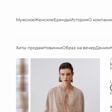
Мужское
Женское
Бренды
История
О компани
Хиты продаж
Новинки
Образ на вечер
Деним
Р