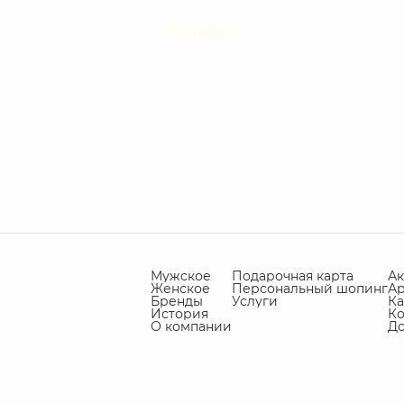
MEIMEIJ
Мужское
Подарочная карта
А
Женское
Персональный шопинг
А
Бренды
Услуги
Ка
История
Ко
О компании
Д